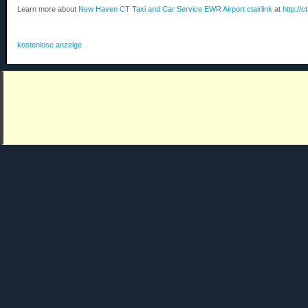
Learn more about
New Haven CT Taxi and Car Service EWR Airport ctairlink
at
http://c
kostenlose anzeige