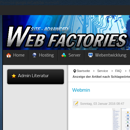
/*====== google reCaptcha ======*/
Home
Hosting
Server
Webentwicklung
Startseite
Service
FAQ
Admin Literatur
Anzeige der Artikel nach Schlagwörte
Webmin
Sonntag, 03 Januar 2016 08:47