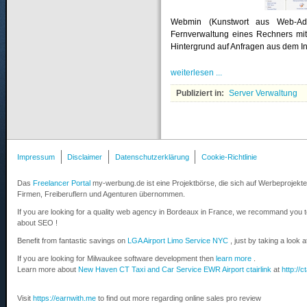
Webmin (Kunstwort aus Web-Admi
Fernverwaltung eines Rechners mit
Hintergrund auf Anfragen aus dem In
weiterlesen ...
Publiziert in:
Server Verwaltung
Impressum
Disclaimer
Datenschutzerklärung
Cookie-Richtlinie
Das
Freelancer Portal
my-werbung.de ist eine Projektbörse, die sich auf Werbeprojekte 
Firmen, Freiberuflern und Agenturen übernommen.
If you are looking for a quality web agency in Bordeaux in France, we recommand you 
about SEO !
Benefit from fantastic savings on
LGA Airport Limo Service NYC
, just by taking a look 
If you are looking for Milwaukee software development then
learn more
.
Learn more about
New Haven CT Taxi and Car Service EWR Airport ctairlink
at
http://c
Visit
https://earnwith.me
to find out more regarding online sales pro review