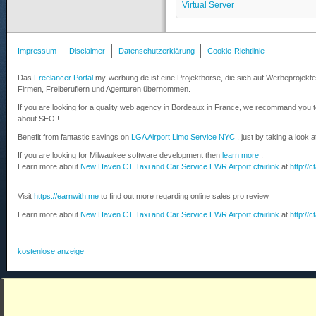
Virtual Server
Impressum
Disclaimer
Datenschutzerklärung
Cookie-Richtlinie
Das
Freelancer Portal
my-werbung.de ist eine Projektbörse, die sich auf Werbeprojekte 
Firmen, Freiberuflern und Agenturen übernommen.
If you are looking for a quality web agency in Bordeaux in France, we recommand you 
about SEO !
Benefit from fantastic savings on
LGA Airport Limo Service NYC
, just by taking a look 
If you are looking for Milwaukee software development then
learn more
.
Learn more about
New Haven CT Taxi and Car Service EWR Airport ctairlink
at
http://c
Visit
https://earnwith.me
to find out more regarding online sales pro review
Learn more about
New Haven CT Taxi and Car Service EWR Airport ctairlink
at
http://c
kostenlose anzeige