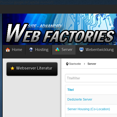
/*====== google reCaptcha ======*/
Home
Hosting
Server
Webentwicklung
Startseite
Server
Webserver Literatur
Titelfilter
Titel
Dedizierte Server
Server Housing (Co-Location)