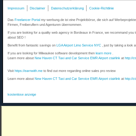
Impressum
Disclaimer
Datenschutzerklärung
Cookie-Richtlinie
Das
Freelancer Portal
my-werbung.de ist eine Projektbörse, die sich auf Werbeprojekte 
Firmen, Freiberuflern und Agenturen übernommen.
If you are looking for a quality web agency in Bordeaux in France, we recommand you 
about SEO !
Benefit from fantastic savings on
LGA Airport Limo Service NYC
, just by taking a look 
If you are looking for Milwaukee software development then
learn more
.
Learn more about
New Haven CT Taxi and Car Service EWR Airport ctairlink
at
http://c
Visit
https://earnwith.me
to find out more regarding online sales pro review
Learn more about
New Haven CT Taxi and Car Service EWR Airport ctairlink
at
http://c
kostenlose anzeige