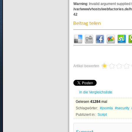
Warning
: Invalid argument supplied f
/var/www/vhosts/webfactories.de/
42
Beitrag teilen
Artikel bewerten
in die Vergleichsliste
Gelesen
41284
mal
Schlagwörter:
joomla
security
Publiziert in:
Script