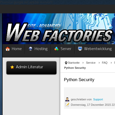
/*====== google reCaptcha ======*/
Home
Hosting
Server
Webentwicklung
Startseite
Service
FAQ
Admin Literatur
Python Security
Python Security
geschrieben von
Support
Donnerstag, 17 Dezember 2015 22